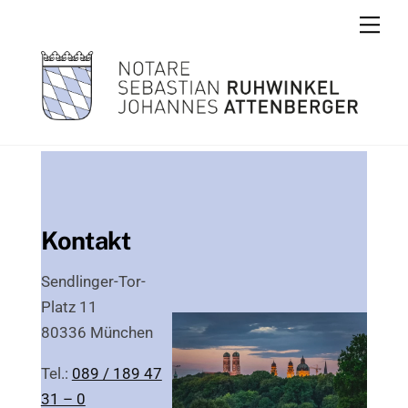
Skip
Men
to
content
Kontakt
Sendlinger-Tor-
Platz 11
80336 München
Tel.:
089 / 189 47
31 – 0