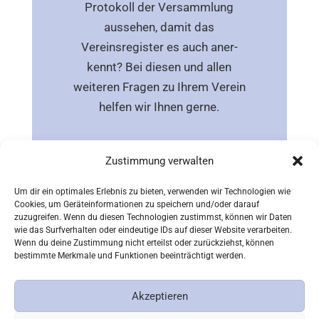
Protokoll der Versammlung
aussehen, damit das
Vereinsregister es auch aner-
kennt? Bei diesen und allen
weiteren Fragen zu Ihrem Verein
helfen wir Ihnen gerne.
Zustimmung verwalten
Um dir ein optimales Erlebnis zu bieten, verwenden wir Technologien wie
Cookies, um Geräteinformationen zu speichern und/oder darauf
zuzugreifen. Wenn du diesen Technologien zustimmst, können wir Daten
PDF herunterladen
Eingetragener Verein
wie das Surfverhalten oder eindeutige IDs auf dieser Website verarbeiten.
Wenn du deine Zustimmung nicht erteilst oder zurückziehst, können
bestimmte Merkmale und Funktionen beeinträchtigt werden.
Back
Notare Ruhwinkel und Attenberger
Akzeptieren
To