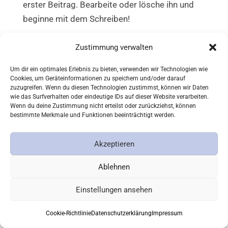
erster Beitrag. Bearbeite oder lösche ihn und
beginne mit dem Schreiben!
Zustimmung verwalten
Um dir ein optimales Erlebnis zu bieten, verwenden wir Technologien wie
Cookies, um Geräteinformationen zu speichern und/oder darauf
zuzugreifen. Wenn du diesen Technologien zustimmst, können wir Daten
Back
Notare Ruhwinkel und Attenberger
wie das Surfverhalten oder eindeutige IDs auf dieser Website verarbeiten.
Wenn du deine Zustimmung nicht erteilst oder zurückziehst, können
To
bestimmte Merkmale und Funktionen beeinträchtigt werden.
Top
Impressum
Datenschutzerklärung
Cookie-Richtlinie (EU)
Akzeptieren
Ablehnen
Einstellungen ansehen
Cookie-Richtlinie
Datenschutzerklärung
Impressum