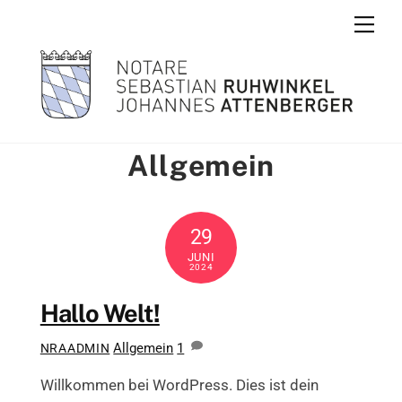
Skip
Men
to
content
Allgemein
29
JUNI
2024
Hallo Welt!
Allgemein
1
NRAADMIN
Willkommen bei WordPress. Dies ist dein